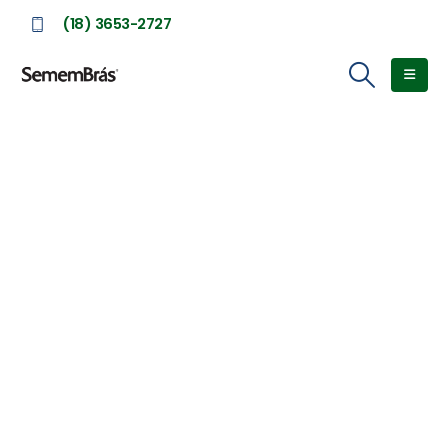
(18) 3653-2727
Soluções para a lavoura
O plantio de pastagem e forrageiras na lavoura
proporciona:
– Diversificação a renda
– Melhora na retenção e absorção da água
– Melhora na biodiversidade